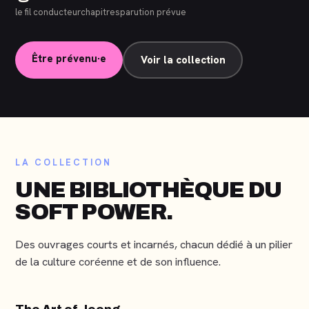
le fil conducteur
chapitres
parution prévue
Être prévenu·e
Voir la collection
정
THE ART OF JEONG
THE ART
LA COLLECTION
OF
UNE BIBLIOTHÈQUE DU
JEONG
SOFT POWER.
Hana Tolio
Des ouvrages courts et incarnés, chacun dédié à un pilier
de la culture coréenne et de son influence.