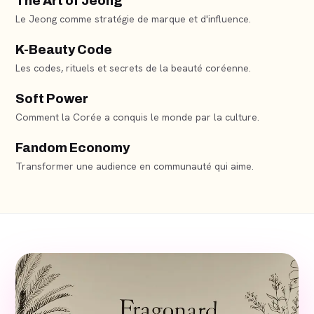
The Art of Jeong
정
À PARAÎTRE
Le Jeong comme stratégie de marque et d'influence.
THE ART OF JEONG
K-Beauty Code
뷰티
Hana Tolio
EN ÉCRITURE
Les codes, rituels et secrets de la beauté coréenne.
K-BEAUTY CODE
Soft Power
파워
Hana Tolio
À PARAÎTRE
Comment la Corée a conquis le monde par la culture.
SOFT POWER
Fandom Economy
팬덤
Hana Tolio
EN PROJET
Transformer une audience en communauté qui aime.
FANDOM ECONOMY
Hana Tolio