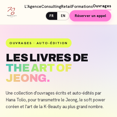
Ouvrages
L'Agence
Consulting
Retail
Formations
Réserver un appel
FR
EN
OUVRAGES · AUTO-ÉDITION
LES LIVRES DE
THE ART OF
JEONG.
Une collection d'ouvrages écrits et auto-édités par
Hana Tolio, pour transmettre le Jeong, le soft power
coréen et l'art de la K-Beauty au plus grand nombre.