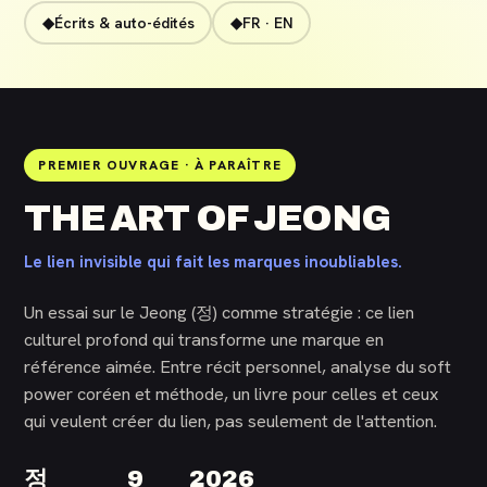
◆
Écrits & auto-édités
◆
FR · EN
정
THE ART OF JEONG
THE ART
PREMIER OUVRAGE · À PARAÎTRE
OF
THE ART OF JEONG
JEONG
Le lien invisible qui fait les marques inoubliables.
Hana Tolio
Un essai sur le Jeong (정) comme stratégie : ce lien
culturel profond qui transforme une marque en
référence aimée. Entre récit personnel, analyse du soft
power coréen et méthode, un livre pour celles et ceux
qui veulent créer du lien, pas seulement de l'attention.
정
9
2026